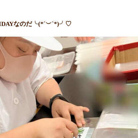
AYなのだ╰(*´︶`*)╯♡