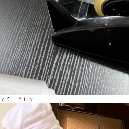
（ｖ＾＿＾）ｖ