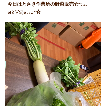
今日はとさき作業所の野菜販売☆*:.｡.
よくある質問
o(≧▽≦)o .｡.:*☆
Q&A
お問い合わせ
CONTACT