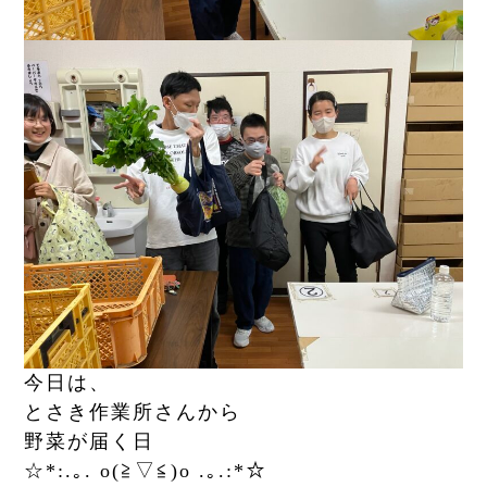
今日は、
とさき作業所さんから
野菜が届く日
☆*:.｡. o(≧▽≦)o .｡.:*☆