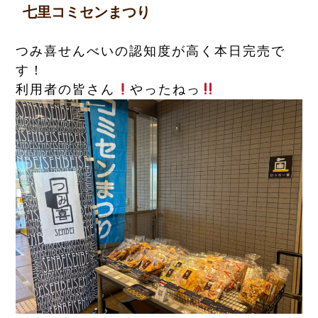
七里コミセンまつり
よくある質問
Q&A
つみ喜せんべいの認知度が高く本日完売で
す！
利用者の皆さん
やったねっ
お問い合わせ
CONTACT